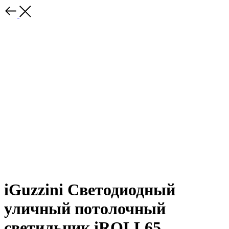
iGuzzini Светодиодный
уличный потолочный
светильник iROLL65