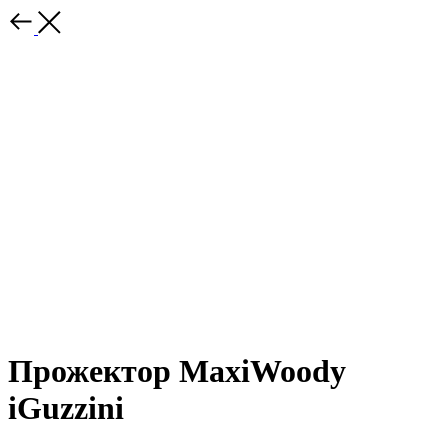
Прожектор MaxiWoody
iGuzzini